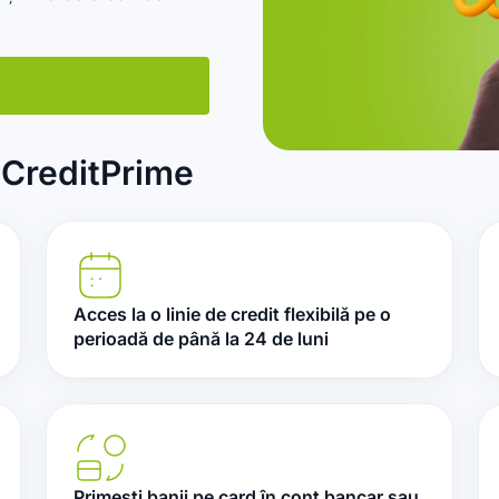
t CreditPrime
Acces la o linie de credit flexibilă pe o
perioadă de până la 24 de luni
Primești banii pe card în cont bancar sau