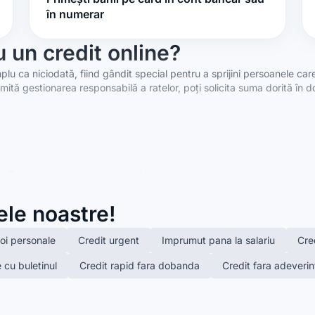
în numerar
 un credit online?
lu ca niciodată, fiind gândit special pentru a sprijini persoanele car
rmită gestionarea responsabilă a ratelor, poți solicita suma dorită în 
n împrumut online?
rijin financiar prompt îți poate oferi liniștea necesară pentru a depăș
ele noastre!
igură în diferite contexte, precum:
voi personale
Credit urgent
Imprumut pana la salariu
Cred
 auto;
ului salariu;
e cu buletinul
Credit rapid fara dobanda
Credit fara adeverin
e plată;
țe;
avantajoasă.