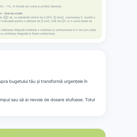
% – 1%, în funcție de sumă și profilul clientului.
 – linie de credit:
ste
lei, cu dobândă zilnică de 0,55% (
lei/zi), comisioane 0, durată a
i (calculată pentru o utilizare de
luni), DAE de
% și o sumă totală de
tilizarea integrală imediată a creditului și rambursarea în 0 luni prin plata
u achitarea integrală la finalul contractului.
upra bugetului tău și transformă urgențele în
 timpul sau să ai nevoie de dosare stufoase. Totul