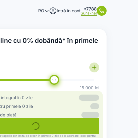
*7788
RO
Intră în cont
Sună-ne!
nline cu 0% dobândă* în primele
15 000
lei
ntegral în 0 zile
u primele 0 zile
de plată
 tragerile din limita de credit în primele 0 zile de la acordare (doar pentru