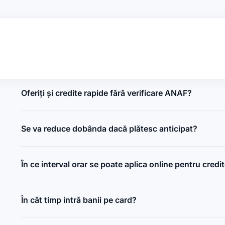
 tău de încredere pentru un cre
zat de Banca Națională a României și cu peste 10 ani de experiență în
ri banii pe card de care ai nevoie exact atunci când contează. Cu noi a
stres!
Oferiți și credite rapide fără verificare ANAF?
Se va reduce dobânda dacă plătesc anticipat?
În ce interval orar se poate aplica online pentru credi
În cât timp intră banii pe card?