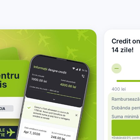
Credit o
14 zile!
400
lei
Rambursează i
Dobânda pentr
Suma minimă 
*Dobândă 0%
pentru