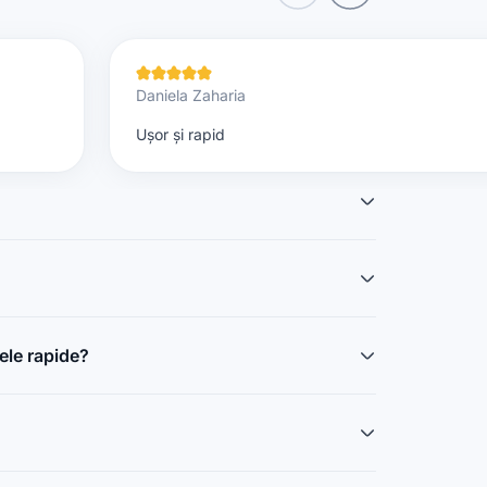
dit rapid pe card!
 domeniul financiar. Mizăm pe transparență totală,
i acces la soluții instant adaptate perfect nevoilor
Daniela Zaharia
Ușor și rapid
tele rapide?