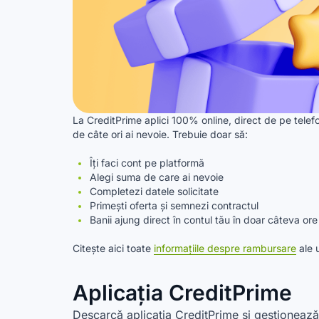
La CreditPrime aplici 100% online, direct de pe telefon,
de câte ori ai nevoie. Trebuie doar să:
Îți faci cont pe platformă
Alegi suma de care ai nevoie
Completezi datele solicitate
Primești oferta și semnezi contractul
Banii ajung direct în contul tău în doar câteva ore
Citește aici toate
informațiile despre rambursare
ale 
Aplicația CreditPrime
Descarcă aplicația CreditPrime și gestionează-ț