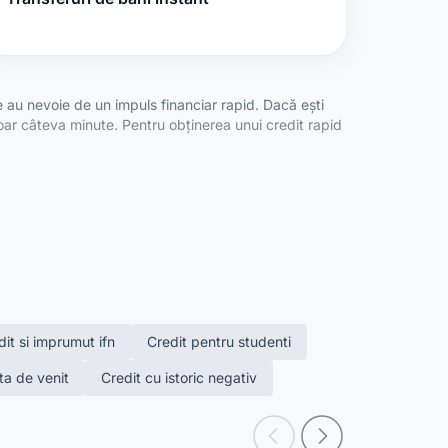
e au nevoie de un impuls financiar rapid. Dacă ești
doar câteva minute. Pentru obținerea unui credit rapid
i orice obstacol. Poți să apelezi la împrumuturi
it si imprumut ifn
Credit pentru studenti
ta de venit
Credit cu istoric negativ