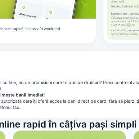
clienți noi).
Dobândă zilnică:
0,55
Exemplu reprezentativ
Valoarea creditului e
contractului de 24 lun
plată** de
lei.
robare rapidă, inclusiv în weekend
**Calculul presupune u
sumei minime lunare, c
ul cu tine, nu de promisiuni care te pun pe drumuri? Preia controlul as
t.
rimește banii imediat!
 autorizată care îți oferă acces la bani direct pe card, fără să pierzi
efonul tău.
line rapid în câțiva pași simpli