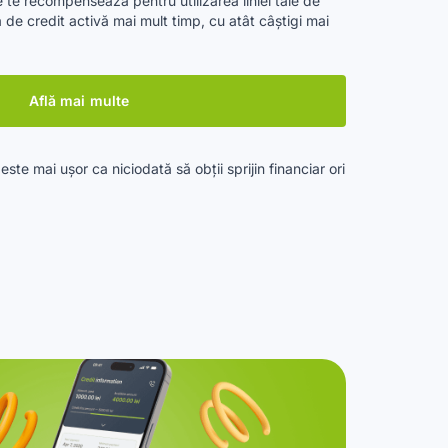
e te recompensează pentru utilizarea liniei tale de
nia de credit activă mai mult timp, cu atât câștigi mai
Află mai multe
este mai ușor ca niciodată să obții sprijin financiar ori