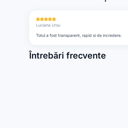
CreditPrime – partenerul
CreditPrime este partenerul tău de încredere, autori
rapiditate și pe eliminarea birocrației pentru a-ți ofe
Luciana Ursu
tale, pe care le poți obține 100% online.
Totul a fost transparent, rapid si de incredere.
Aplică acum și obține creditul tău rapid, sigur și fără 
Item
Întrebări frecvente
1
of
4